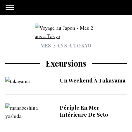
MES 2 ANS À TOKYO
Excursions
Un Weekend À Takayama
Périple En Mer
Intérieure De Seto
S
e
a