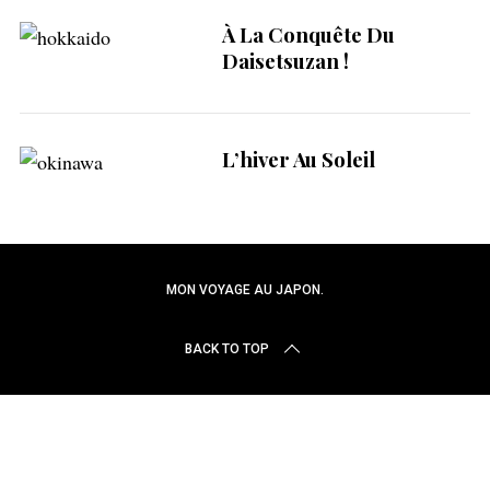
r
c
À La Conquête Du
h
Daisetsuzan !
f
o
r
:
L’hiver Au Soleil
MON VOYAGE AU JAPON.
BACK TO TOP