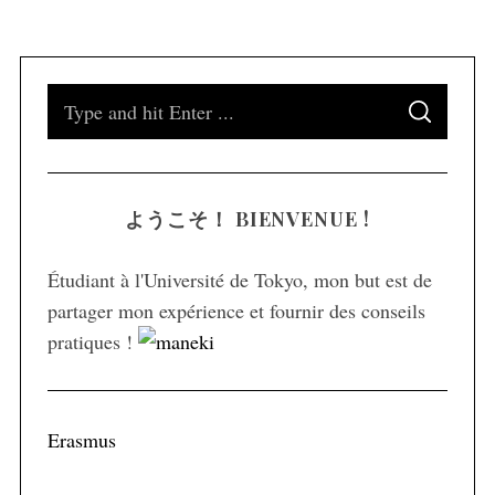
S
S
e
E
A
a
R
C
H
r
ようこそ！ BIENVENUE !
c
h
Étudiant à l'Université de Tokyo, mon but est de
f
partager mon expérience et fournir des conseils
o
pratiques !
r
:
Erasmus