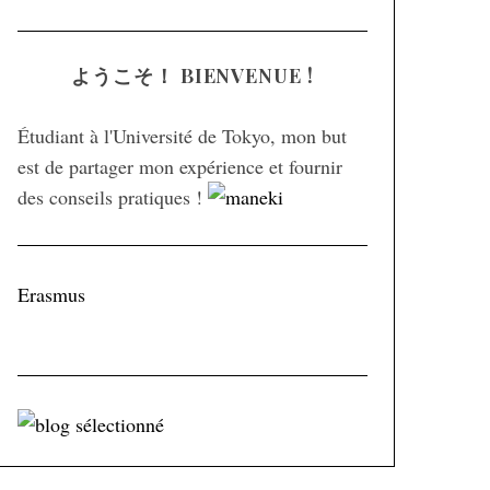
A
a
R
C
H
r
ようこそ！ BIENVENUE !
c
h
Étudiant à l'Université de Tokyo, mon but
f
est de partager mon expérience et fournir
o
des conseils pratiques !
r
:
Erasmus