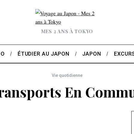
MES 2 ANS À TOKYO
YO
ÉTUDIER AU JAPON
JAPON
EXCUR
Vie quotidienne
ransports En Comm