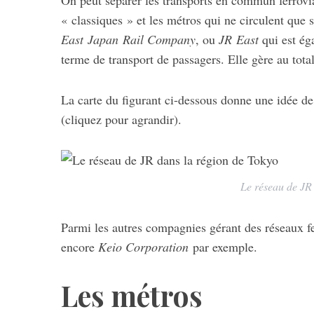
On peut séparer les transports en commun ferroviai
« classiques » et les métros qui ne circulent que 
East Japan Rail Company
, ou
JR East
qui est ég
terme de transport de passagers. Elle gère au tot
La carte du figurant ci-dessous donne une idée d
(cliquez pour agrandir).
S
e
a
Le réseau de JR
r
c
h
Parmi les autres compagnies gérant des réseaux fe
f
encore
Keio Corporation
par exemple.
o
r
:
Les métros