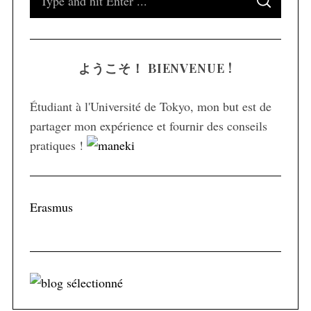
S
e
E
A
a
R
C
H
r
ようこそ！ BIENVENUE !
c
h
Étudiant à l'Université de Tokyo, mon but est de
f
partager mon expérience et fournir des conseils
o
pratiques !
r
:
Erasmus